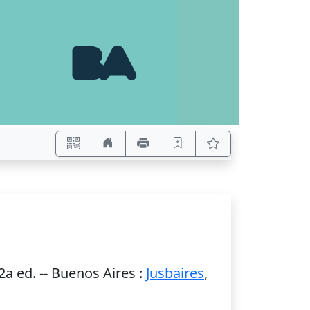
2a ed.
--
Buenos Aires
:
Jusbaires
,