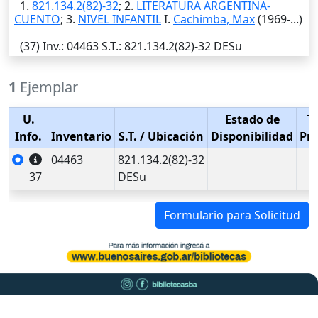
1.
821.134.2(82)-32
; 2.
LITERATURA ARGENTINA-
CUENTO
; 3.
NIVEL INFANTIL
I.
Cachimba, Max
(1969-...)
(37)
Inv.
: 04463
S.T.
: 821.134.2(82)-32 DESu
1
Ejemplar
U.
Estado de
T
Info.
Inventario
S.T.
/ Ubicación
Disponibilidad
Pr
04463
821.134.2(82)-32
37
DESu
Formulario para Solicitud