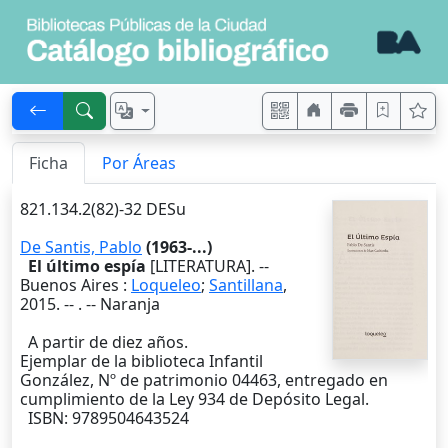
Ficha
Por Áreas
821.134.2(82)-32 DESu
De Santis, Pablo
(1963-...)
El último espía
[LITERATURA]. --
Buenos Aires
:
Loqueleo
;
Santillana
,
2015
. --
. -- Naranja
A partir de diez años.
Ejemplar de la biblioteca Infantil
González, Nº de patrimonio 04463, entregado en
cumplimiento de la Ley 934 de Depósito Legal.
ISBN: 9789504643524