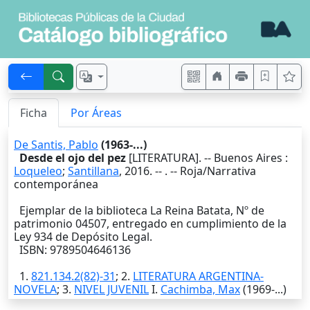
Ficha
Por Áreas
De Santis, Pablo
(1963-...)
Desde el ojo del pez
[LITERATURA]. --
Buenos Aires
:
Loqueleo
;
Santillana
,
2016
. --
. -- Roja/Narrativa
contemporánea
Ejemplar de la biblioteca La Reina Batata, Nº de
patrimonio 04507, entregado en cumplimiento de la
Ley 934 de Depósito Legal.
ISBN: 9789504646136
1.
821.134.2(82)-31
; 2.
LITERATURA ARGENTINA-
NOVELA
; 3.
NIVEL JUVENIL
I.
Cachimba, Max
(1969-...)