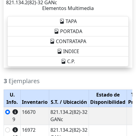
821.134.2(82)-32 GANc
Elementos Multimedia
TAPA
PORTADA
CONTRATAPA
INDICE
C.P.
3
Ejemplares
U.
Estado de
T
Info.
Inventario
S.T.
/ Ubicación
Disponibilidad
Pr
16670
821.134.2(82)-32
9
GANc
16972
821.134.2(82)-32