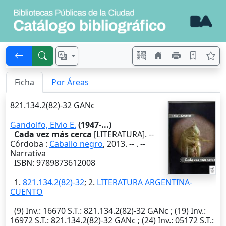
Ficha
Por Áreas
821.134.2(82)-32 GANc
Gandolfo, Elvio E.
(1947-...)
Cada vez más cerca
[LITERATURA]. --
Córdoba
:
Caballo negro
,
2013
. --
. --
Narrativa
ISBN: 9789873612008
1.
821.134.2(82)-32
; 2.
LITERATURA ARGENTINA-
CUENTO
(9)
Inv.
: 16670
S.T.
: 821.134.2(82)-32 GANc ; (19)
Inv.
:
16972
S.T.
: 821.134.2(82)-32 GANc ; (24)
Inv.
: 05172
S.T.
: