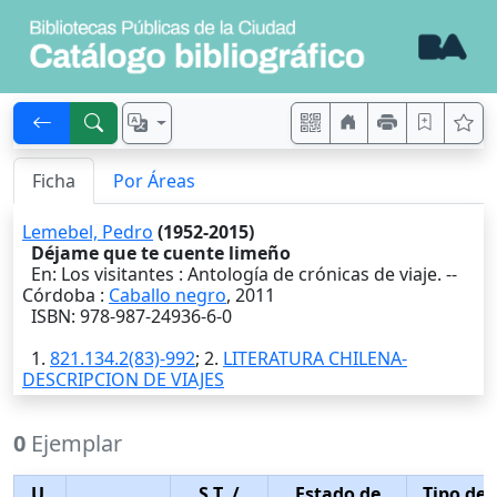
Ficha
Por Áreas
Lemebel, Pedro
(1952-2015)
Déjame que te cuente limeño
En: Los visitantes : Antología de crónicas de viaje. --
Córdoba
:
Caballo negro
,
2011
ISBN: 978-987-24936-6-0
1.
821.134.2(83)-992
; 2.
LITERATURA CHILENA-
DESCRIPCION DE VIAJES
0
Ejemplar
U.
S.T.
/
Estado de
Tipo de