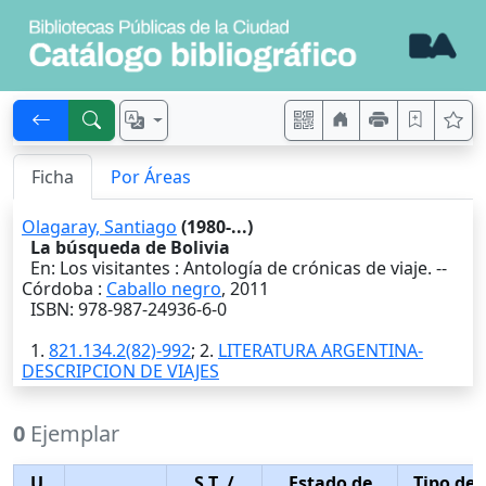
Ficha
Por Áreas
Olagaray, Santiago
(1980-...)
La búsqueda de Bolivia
En: Los visitantes : Antología de crónicas de viaje. --
Córdoba
:
Caballo negro
,
2011
ISBN: 978-987-24936-6-0
1.
821.134.2(82)-992
; 2.
LITERATURA ARGENTINA-
DESCRIPCION DE VIAJES
0
Ejemplar
U.
S.T.
/
Estado de
Tipo de