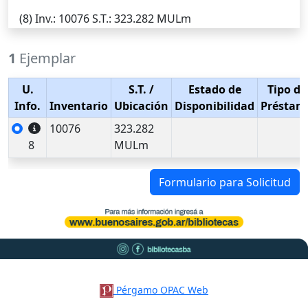
(8)
Inv.
: 10076
S.T.
: 323.282 MULm
1
Ejemplar
U.
S.T.
/
Estado de
Tipo de
Info.
Inventario
Ubicación
Disponibilidad
Préstam
10076
323.282
8
MULm
Formulario para Solicitud
Pérgamo OPAC Web