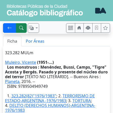
Ficha
Por Áreas
323.282 MULm
Muleiro, Vicente
(1951-...)
Los monstruos : Menéndez, Bussi, Camps, "Tigre"
Acosta y Bergés. Pasado y presente del núcleo duro
del terror
[TEXTO NO LITERARIO]. --
Buenos Aires
:
Planeta
,
2016
. --
ISBN: 9789504949749
1.
323.282(82)"1976/1983"
; 2.
TERRORISMO DE
ESTADO-ARGENTINA -1976/1983
; 3.
TORTURA
;
4.
DELITO (DERECHOS HUMANOS)-ARGENTINA-
1976/1983