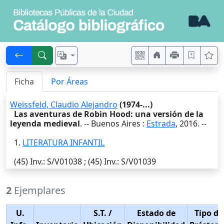
Ficha
Por Áreas
Weissfeld, Claudio Alejandro
(1974-...)
Las aventuras de Robin Hood: una versión de la
leyenda medieval
. --
Buenos Aires
:
Estrada
,
2016
. --
1.
LITERATURA INFANTIL
(45)
Inv.
: S/V01038 ; (45)
Inv.
: S/V01039
2
Ejemplares
U.
S.T.
/
Estado de
Tipo de