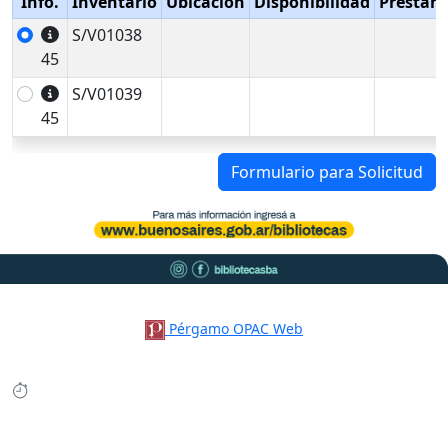
Info.
Inventario
Ubicación
Disponibilidad
Préstam
S/V01038
45
S/V01039
45
Formulario para Solicitud
Pérgamo OPAC Web