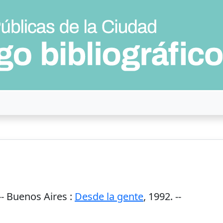
--
Buenos Aires
:
Desde la gente
,
1992
. --