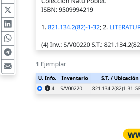
Colección Natu Poblet.
ISBN: 9509994219
1.
821.134.2(82)-1-32
; 2.
LITERATU
(4)
Inv.
: S/V00220
S.T.
: 821.134.2(8
1
Ejemplar
U. Info.
Inventario
S.T.
/ Ubicación
4
S/V00220
821.134.2(82)1-31 G