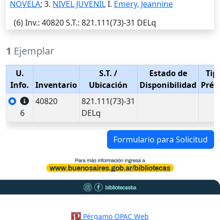
NOVELA
; 3.
NIVEL JUVENIL
I.
Emery, Jeannine
(6)
Inv.
: 40820
S.T.
: 821.111(73)-31 DELq
1
Ejemplar
U.
S.T.
/
Estado de
Tip
Info.
Inventario
Ubicación
Disponibilidad
Prés
40820
821.111(73)-31
6
DELq
Formulario para Solicitud
Pérgamo OPAC Web