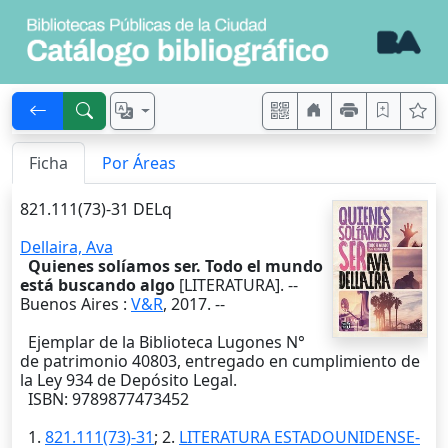
Ficha
Por Áreas
821.111(73)-31 DELq
Dellaira, Ava
Quienes solíamos ser. Todo el mundo
está buscando algo
[LITERATURA]. --
Buenos Aires
:
V&R
,
2017
. --
Ejemplar de la Biblioteca Lugones N°
de patrimonio 40803, entregado en cumplimiento de
la Ley 934 de Depósito Legal.
ISBN: 9789877473452
1.
821.111(73)-31
; 2.
LITERATURA ESTADOUNIDENSE-