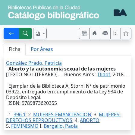
Ficha
Por Áreas
González Prado, Patricia
Aborto y la autonomía sexual de las mujeres
[TEXTO NO LITERARIO]. --
Buenos Aires
:
Didot
,
2018
. --
Ejemplar de la Biblioteca A. Storni N° de patrimonio
03922, entregado en cumplimiento de la Ley 934 de
Depósito Legal.
ISBN: 9789873620355
1.
396.1
; 2.
MUJERES-EMANCIPACION
; 3.
MUJERES-
DERECHOS REPRODUCTIVOS
; 4.
ABORTO
;
5.
FEMINISMO
I.
Bergallo, Paola