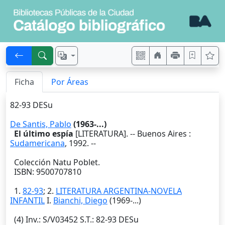
Ficha
Por Áreas
82-93 DESu
De Santis, Pablo
(1963-...)
El último espía
[LITERATURA]. --
Buenos Aires
:
Sudamericana
,
1992
. --
Colección Natu Poblet.
ISBN: 9500707810
1.
82-93
; 2.
LITERATURA ARGENTINA-NOVELA
INFANTIL
I.
Bianchi, Diego
(1969-...)
(4)
Inv.
: S/V03452
S.T.
: 82-93 DESu