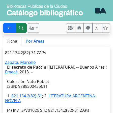
Ficha
Por Áreas
821.134.2(82)-31 ZAPs
Zapata, Marcelo
El secreto de Puccini
[LITERATURA]. --
Buenos Aires
:
Emecé
,
2013
. --
Colección Natu Poblet
ISBN: 9789500435611
1.
821.134.2(82)-31
; 2.
LITERATURA ARGENTINA-
NOVELA
(4)
Inv.
: S/V01026
S.T.
: 821.134.2(82)-31 ZAPs