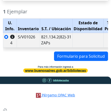
1
Ejemplar
U.
Estado de
T
Info.
Inventario
S.T.
/ Ubicación
Disponibilidad
Pr
S/V01026
821.134.2(82)-31
4
ZAPs
Formulario para Solicitud
Pérgamo OPAC Web