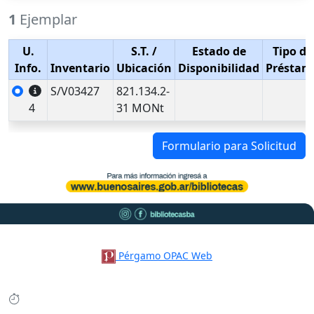
1
Ejemplar
U.
S.T.
/
Estado de
Tipo de
Info.
Inventario
Ubicación
Disponibilidad
Préstam
S/V03427
821.134.2-
4
31 MONt
Formulario para Solicitud
Pérgamo OPAC Web