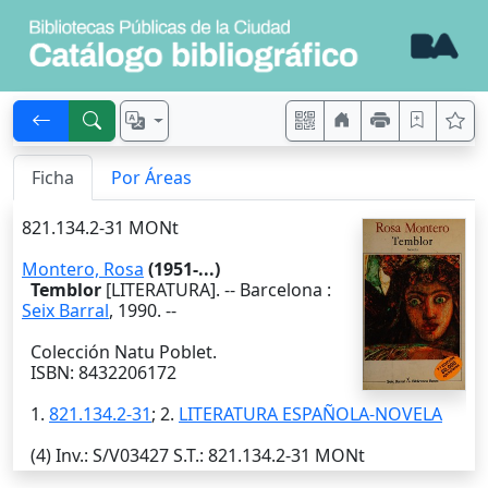
Ficha
Por Áreas
821.134.2-31 MONt
Montero, Rosa
(1951-...)
Temblor
[LITERATURA]. --
Barcelona
:
Seix Barral
,
1990
. --
Colección Natu Poblet.
ISBN: 8432206172
1.
821.134.2-31
; 2.
LITERATURA ESPAÑOLA-NOVELA
(4)
Inv.
: S/V03427
S.T.
: 821.134.2-31 MONt