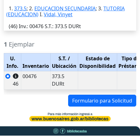
1.
373.5
; 2.
EDUCACION SECUNDARIA
; 3.
TUTORIA
(EDUCACION)
I.
Vidal, Vinyet
(46)
Inv.
: 00476
S.T.
: 373.5 DURt
1
Ejemplar
U.
S.T.
/
Estado de
Tipo de
Info.
Inventario
Ubicación
Disponibilidad
Préstam
00476
373.5
46
DURt
Formulario para Solicitud