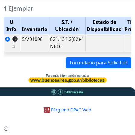
1
Ejemplar
U.
S.T.
/
Estado de
Tip
Info.
Inventario
Ubicación
Disponibilidad
Pré
S/V01098
821.134.2(82)-1
4
NEOs
Formulario para Solicitud
Pérgamo OPAC Web