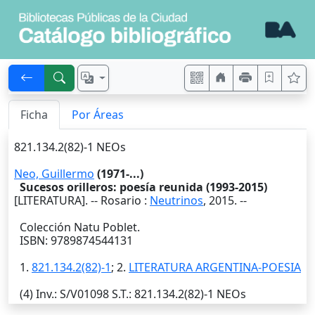
Ficha
Por Áreas
821.134.2(82)-1 NEOs
Neo, Guillermo
(1971-...)
Sucesos orilleros: poesía reunida (1993-2015)
[LITERATURA]. --
Rosario
:
Neutrinos
,
2015
. --
Colección Natu Poblet.
ISBN: 9789874544131
1.
821.134.2(82)-1
; 2.
LITERATURA ARGENTINA-POESIA
(4)
Inv.
: S/V01098
S.T.
: 821.134.2(82)-1 NEOs