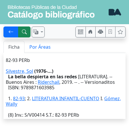
Ficha
Por Áreas
82-93 PERb
Silvestre, Sol
(1976-...)
La bella despierta en las redes
[LITERATURA]. --
Buenos Aires
:
Riderchail
,
2019
. --
. -- Versionaditos
ISBN: 9789871603985
1.
82-93
; 2.
LITERATURA INFANTIL-CUENTO
I.
Gómez,
Wally
(8)
Inv.
: S/V00414
S.T.
: 82-93 PERb