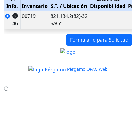
Info.
Inventario
S.T.
/ Ubicación
Disponibilidad
Pr
00719
821.134.2(82)-32
46
SACc
Formulario para Solicitud
Pérgamo OPAC Web