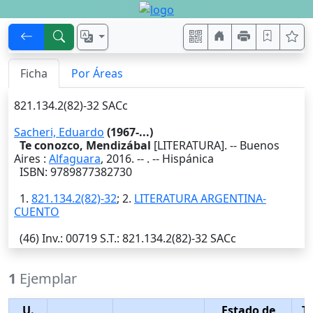
Ficha
Por Áreas
821.134.2(82)-32 SACc
Sacheri, Eduardo
(1967-...)
Te conozco, Mendizábal
[LITERATURA]. --
Buenos
Aires
:
Alfaguara
,
2016
. --
. -- Hispánica
ISBN: 9789877382730
1.
821.134.2(82)-32
; 2.
LITERATURA ARGENTINA-
CUENTO
(46)
Inv.
: 00719
S.T.
: 821.134.2(82)-32 SACc
1
Ejemplar
U.
Estado de
T