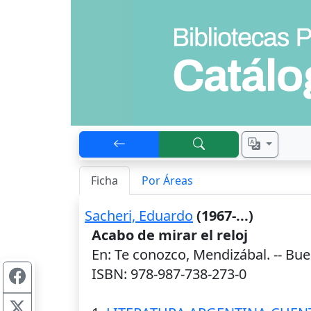
Ficha
Por Áreas
Sacheri, Eduardo
(1967-...)
Acabo de mirar el reloj
En: Te conozco, Mendizábal. --
Bue
ISBN: 978-987-738-273-0