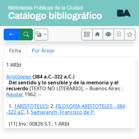
Ficha
Por Áreas
1 ARId
Aristóteles
(384 a.C.-322 a.C.)
Del sentido y lo sensible y de la memoria y el
recuerdo
[TEXTO NO LITERARIO]. --
Buenos Aires
:
Aguilar
,
1962
. --
1.
1ARISTOTELES
; 2.
FILOSOFIA-ARISTOTELES, -384
-322 a.C.
I.
Samaranch, Francisco de P.
(11)
Inv.
: 00826
S.T.
: 1 ARId