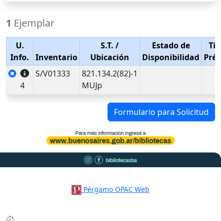
1
Ejemplar
U.
S.T.
/
Estado de
Tip
Info.
Inventario
Ubicación
Disponibilidad
Pré
S/V01333
821.134.2(82)-1
4
MUJp
Formulario para Solicitud
Pérgamo OPAC Web