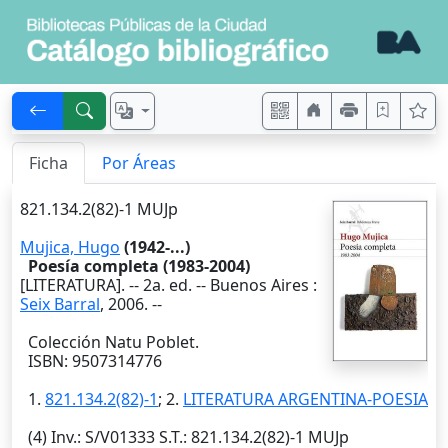
Ficha
Por Áreas
821.134.2(82)-1 MUJp
Mujica, Hugo
(1942-...)
Poesía completa (1983-2004)
[LITERATURA]. --
2a. ed.
--
Buenos Aires
:
Seix Barral
,
2006
. --
Colección Natu Poblet.
ISBN: 9507314776
1.
821.134.2(82)-1
; 2.
LITERATURA ARGENTINA-POESIA
(4)
Inv.
: S/V01333
S.T.
: 821.134.2(82)-1 MUJp