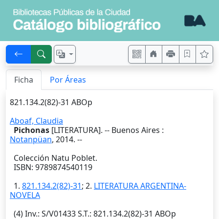
Ficha
Por Áreas
821.134.2(82)-31 ABOp
Aboaf, Claudia
Pichonas
[LITERATURA]. --
Buenos Aires
:
Notanpüan
,
2014
. --
Colección Natu Poblet.
ISBN: 9789874540119
1.
821.134.2(82)-31
; 2.
LITERATURA ARGENTINA-
NOVELA
(4)
Inv.
: S/V01433
S.T.
: 821.134.2(82)-31 ABOp