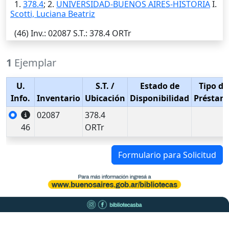
1.
378.4
; 2.
UNIVERSIDAD-BUENOS AIRES-HISTORIA
I.
Scotti, Luciana Beatriz
(46)
Inv.
: 02087
S.T.
: 378.4 ORTr
1
Ejemplar
U.
S.T.
/
Estado de
Tipo de
Info.
Inventario
Ubicación
Disponibilidad
Préstam
02087
378.4
46
ORTr
Formulario para Solicitud