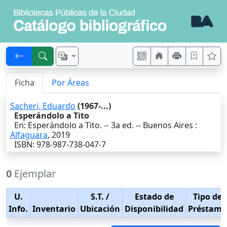
Ficha
Por Áreas
Sacheri, Eduardo
(1967-...)
Esperándolo a Tito
En: Esperándolo a Tito. -- 3a ed. --
Buenos Aires
:
Alfaguara
,
2019
ISBN: 978-987-738-047-7
0
Ejemplar
U.
S.T.
/
Estado de
Tipo de
Info.
Inventario
Ubicación
Disponibilidad
Préstamo