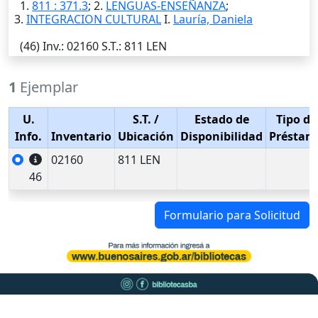
1.
811 : 371.3
; 2.
LENGUAS-ENSEÑANZA
;
3.
INTEGRACION CULTURAL
I.
Lauría, Daniela
(46)
Inv.
: 02160
S.T.
: 811 LEN
1
Ejemplar
U.
S.T.
/
Estado de
Tipo de
Info.
Inventario
Ubicación
Disponibilidad
Préstam
02160
811 LEN
46
Formulario para Solicitud