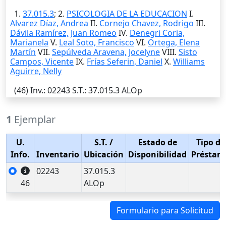
1.
37.015.3
; 2.
PSICOLOGIA DE LA EDUCACION
I.
Alvarez Díaz, Andrea
II.
Cornejo Chavez, Rodrigo
III.
Dávila Ramírez, Juan Romeo
IV.
Denegri Coria,
Marianela
V.
Leal Soto, Francisco
VI.
Ortega, Elena
Martín
VII.
Sepúlveda Aravena, Jocelyne
VIII.
Sisto
Campos, Vicente
IX.
Frías Seferin, Daniel
X.
Williams
Aguirre, Nelly
(46)
Inv.
: 02243
S.T.
: 37.015.3 ALOp
1
Ejemplar
U.
S.T.
/
Estado de
Tipo de
Info.
Inventario
Ubicación
Disponibilidad
Préstam
02243
37.015.3
46
ALOp
Formulario para Solicitud