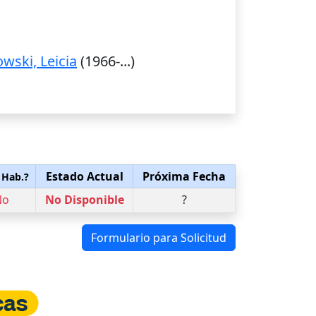
owski, Leicia
(1966-...)
Estado Actual
Próxima Fecha
 Hab.?
No
No Disponible
?
Formulario para Solicitud