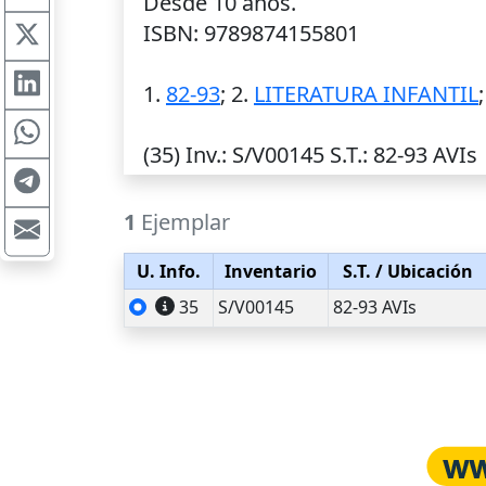
Desde 10 años.
ISBN: 9789874155801
1.
82-93
; 2.
LITERATURA INFANTIL
(35)
Inv.
: S/V00145
S.T.
: 82-93 AVIs
1
Ejemplar
U. Info.
Inventario
S.T.
/ Ubicación
35
S/V00145
82-93 AVIs