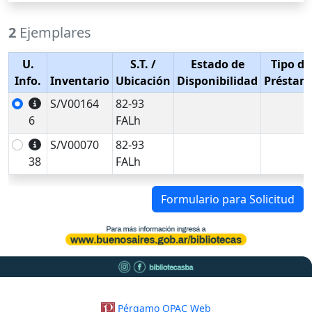
2
Ejemplares
U.
S.T.
/
Estado de
Tipo de
Info.
Inventario
Ubicación
Disponibilidad
Préstam
S/V00164
82-93
6
FALh
S/V00070
82-93
38
FALh
Formulario para Solicitud
Pérgamo OPAC Web