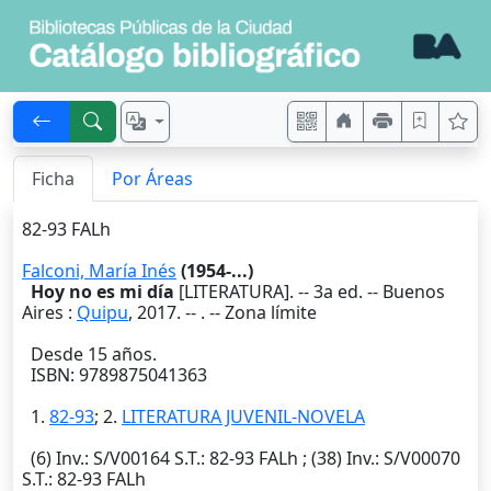
Ficha
Por Áreas
82-93 FALh
Falconi, María Inés
(1954-...)
Hoy no es mi día
[LITERATURA]. --
3a ed.
--
Buenos
Aires
:
Quipu
,
2017
. --
. -- Zona límite
Desde 15 años.
ISBN: 9789875041363
1.
82-93
; 2.
LITERATURA JUVENIL-NOVELA
(6)
Inv.
: S/V00164
S.T.
: 82-93 FALh ; (38)
Inv.
: S/V00070
S.T.
: 82-93 FALh