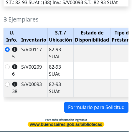
S.T.
: 82-93 SUAt ; (38)
Inv.
: S/V00093
S.T.
: 82-93 SUAt
3
Ejemplares
U.
S.T.
/
Estado de
Tipo de
Info.
Inventario
Ubicación
Disponibilidad
Préstam
S/V00117
82-93
5
SUAt
S/V00209
82-93
6
SUAt
S/V00093
82-93
38
SUAt
Formulario para Solicitud