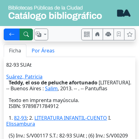
Ficha
Por Áreas
82-93 SUAt
Suárez, Patricia
Teddy, el oso de peluche afortunado
[LITERATURA].
--
Buenos Aires
:
Salim
,
2013
. --
. -- Pantuflas
Texto en imprenta mayúscula.
ISBN: 9789871784912
1.
82-93
; 2.
LITERATURA INFANTIL-CUENTO
I.
Elissambura
(5)
Inv.
: S/V00117
S.T.
: 82-93 SUAt ; (6)
Inv.
: S/V00209