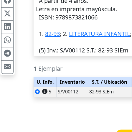
A partir de 4 años.
Letra en imprenta mayúscula.
ISBN: 9789873821066
1.
82-93
; 2.
LITERATURA INFANTIL
(5)
Inv.
: S/V00112
S.T.
: 82-93 SIEm
1
Ejemplar
U. Info.
Inventario
S.T.
/ Ubicación
5
S/V00112
82-93 SIEm