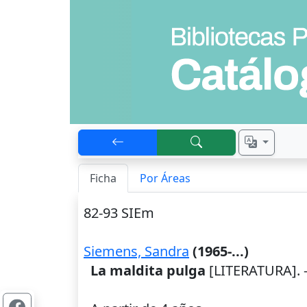
Ficha
Por Áreas
82-93 SIEm
Siemens, Sandra
(1965-...)
La maldita pulga
[LITERATURA]. 