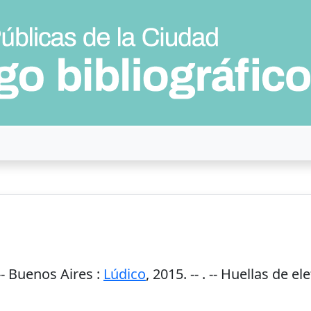
--
Buenos Aires
:
Lúdico
,
2015
. --
. -- Huellas de el