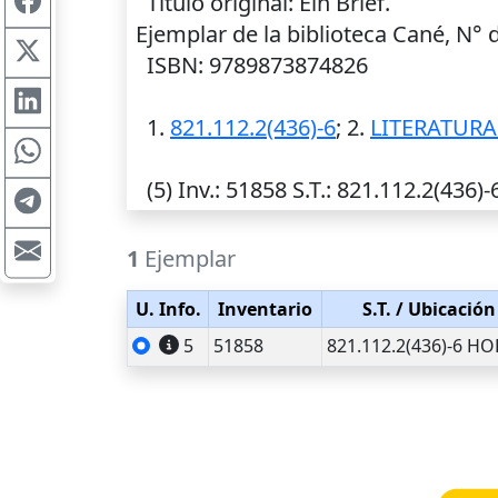
Título original: Ein Brief.
Ejemplar de la biblioteca Cané, N°
ISBN: 9789873874826
1.
821.112.2(436)-6
; 2.
LITERATURA
(5)
Inv.
: 51858
S.T.
: 821.112.2(436)
1
Ejemplar
U. Info.
Inventario
S.T.
/ Ubicación
5
51858
821.112.2(436)-6 HO