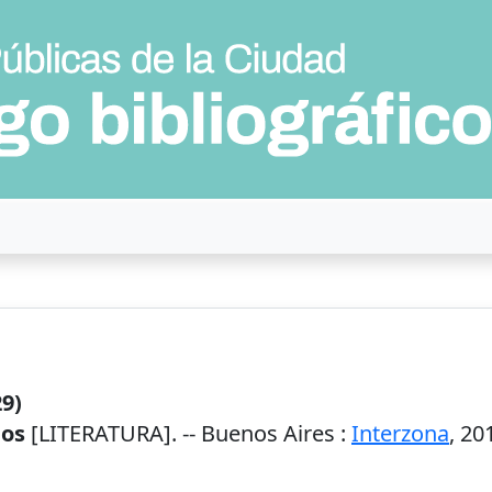
9)
dos
[LITERATURA]. --
Buenos Aires
:
Interzona
,
20