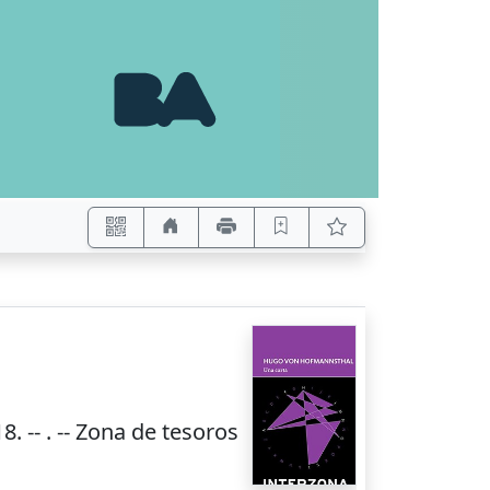
18
. --
. -- Zona de tesoros