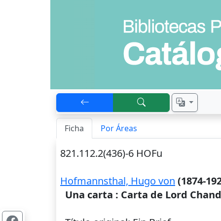
Ficha
Por Áreas
821.112.2(436)-6 HOFu
Hofmannsthal, Hugo von
(1874-192
Una carta : Carta de Lord Chan