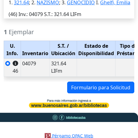
1.
321.64
; 2.
NAZISMO
; 3.
GENOCIDIO
I.
Ghelfi, Emilia
(46)
Inv.
: 04079
S.T.
: 321.64 LIFm
1
Ejemplar
U.
S.T.
/
Estado de
Tipo de
Info.
Inventario
Ubicación
Disponibilidad
Préstam
04079
321.64
46
LIFm
Formulario para Solicitud
Pérgamo OPAC Web