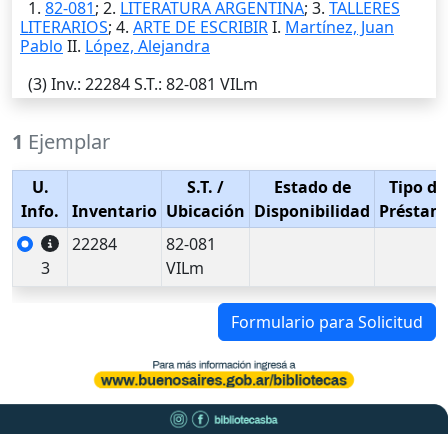
1.
82-081
; 2.
LITERATURA ARGENTINA
; 3.
TALLERES
LITERARIOS
; 4.
ARTE DE ESCRIBIR
I.
Martínez, Juan
Pablo
II.
López, Alejandra
(3)
Inv.
: 22284
S.T.
: 82-081 VILm
1
Ejemplar
U.
S.T.
/
Estado de
Tipo de
Info.
Inventario
Ubicación
Disponibilidad
Préstam
22284
82-081
3
VILm
Formulario para Solicitud