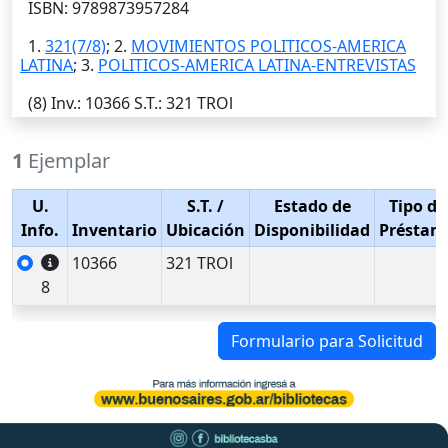
ISBN: 9789873957284
1.
321(7/8)
; 2.
MOVIMIENTOS POLITICOS-AMERICA
LATINA
; 3.
POLITICOS-AMERICA LATINA-ENTREVISTAS
(8)
Inv.
: 10366
S.T.
: 321 TROl
1
Ejemplar
U.
S.T.
/
Estado de
Tipo de
Info.
Inventario
Ubicación
Disponibilidad
Préstam
10366
321 TROl
8
Formulario para Solicitud