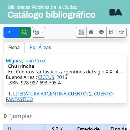
Ficha
Por Áreas
Míguez, Juan Cruz
Churrinche
En: Cuentos fantásticos argentinos del siglo XIX : 4. --
Buenos Aires
:
CICCUS
,
2016
ISBN: 978-987-693-705-4
1.
LITERATURA ARGENTINA-CUENTO
; 2.
CUENTO
FANTASTICO
0
Ejemplar
U.
S.T.
/
Estado de
Tipo de