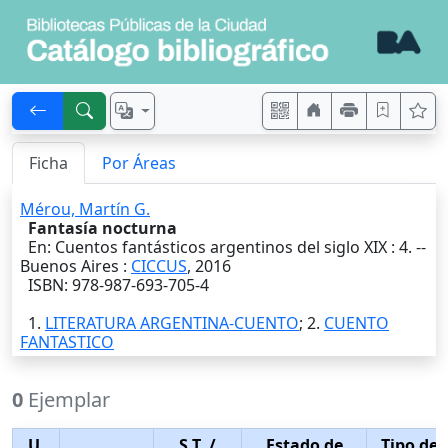
Ficha
Por Áreas
Mérou, Martín G.
Fantasía nocturna
En: Cuentos fantásticos argentinos del siglo XIX : 4. --
Buenos Aires
:
CICCUS
,
2016
ISBN: 978-987-693-705-4
1.
LITERATURA ARGENTINA-CUENTO
; 2.
CUENTO
FANTASTICO
0
Ejemplar
U.
S.T.
/
Estado de
Tipo de