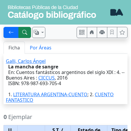
Ficha
Por Áreas
Galli, Carlos Ángel
La mancha de sangre
En: Cuentos fantásticos argentinos del siglo XIX : 4. --
Buenos Aires
:
CICCUS
,
2016
ISBN: 978-987-693-705-4
1.
LITERATURA ARGENTINA-CUENTO
; 2.
CUENTO
FANTASTICO
0
Ejemplar
U.
S.T.
/
Estado de
Tipo de