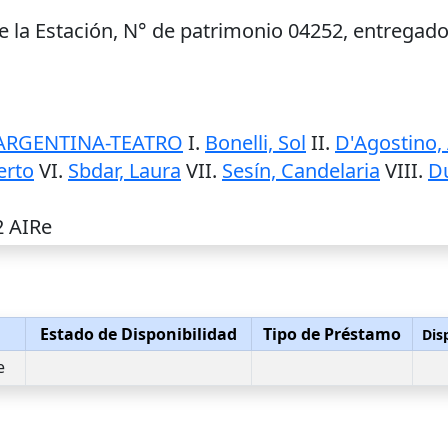
e la Estación, N° de patrimonio 04252, entregad
ARGENTINA-TEATRO
I.
Bonelli, Sol
II.
D'Agostino,
erto
VI.
Sbdar, Laura
VII.
Sesín, Candelaria
VIII.
Du
2 AIRe
Estado de Disponibilidad
Tipo de Préstamo
Dis
e