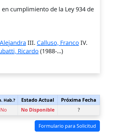
o en cumplimiento de la Ley 934 de
 Alejandra
III.
Calluso, Franco
IV.
batti, Ricardo
(1988-...)
Estado Actual
Próxima Fecha
p. Hab.?
No
No Disponible
?
Formulario para Solicitud