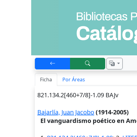
Ficha
Por Áreas
821.134.2[460+7/8]-1.09 BAJv
Bajarlía, Juan Jacobo
(1914-2005)
El vanguardismo poético en Am