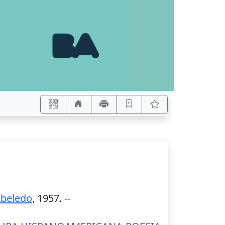
beledo
,
1957
. --