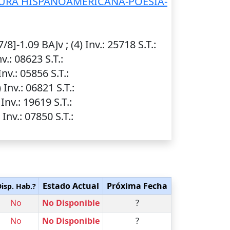
TURA HISPANOAMERICANA-POESIA-
/8]-1.09 BAJv ; (4)
Inv.
: 25718
S.T.
:
nv.
: 08623
S.T.
:
Inv.
: 05856
S.T.
:
)
Inv.
: 06821
S.T.
:
)
Inv.
: 19619
S.T.
:
)
Inv.
: 07850
S.T.
:
Estado Actual
Próxima Fecha
isp. Hab.?
No
No Disponible
?
No
No Disponible
?