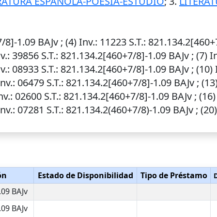
RATURA ESPAÑOLA-POESIA-ESTUDIO
; 3.
LITERA
/8]-1.09 BAJv ; (4)
Inv.
: 11223
S.T.
: 821.134.2[460+7
v.
: 39856
S.T.
: 821.134.2[460+7/8]-1.09 BAJv ; (7)
I
v.
: 08933
S.T.
: 821.134.2[460+7/8]-1.09 BAJv ; (10)
Inv.
: 06479
S.T.
: 821.134.2[460+7/8]-1.09 BAJv ; (13
nv.
: 02600
S.T.
: 821.134.2[460+7/8]-1.09 BAJv ; (16
Inv.
: 07281
S.T.
: 821.134.2(460+7/8)-1.09 BAJv ; (20
ón
Estado de Disponibilidad
Tipo de Préstamo
D
.09 BAJv
.09 BAJv