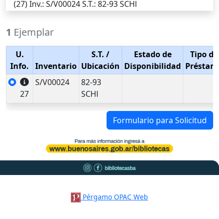
(27)
Inv.
: S/V00024
S.T.
: 82-93 SCHl
1
Ejemplar
U.
S.T.
/
Estado de
Tipo de
Info.
Inventario
Ubicación
Disponibilidad
Préstam
S/V00024
82-93
27
SCHl
Formulario para Solicitud
Pérgamo OPAC Web