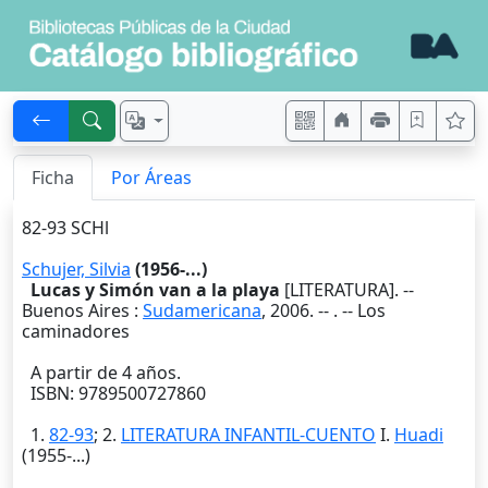
Ficha
Por Áreas
82-93 SCHl
Schujer, Silvia
(1956-...)
Lucas y Simón van a la playa
[LITERATURA]. --
Buenos Aires
:
Sudamericana
,
2006
. --
. -- Los
caminadores
A partir de 4 años.
ISBN: 9789500727860
1.
82-93
; 2.
LITERATURA INFANTIL-CUENTO
I.
Huadi
(1955-...)