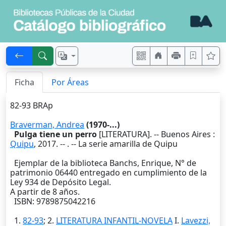
Ficha
Por Áreas
82-93 BRAp
Braverman, Andrea
(1970-...)
Pulga tiene un perro
[LITERATURA]. --
Buenos Aires
:
Quipu
,
2017
. --
. -- La serie amarilla de Quipu
Ejemplar de la biblioteca Banchs, Enrique, N° de
patrimonio 06440 entregado en cumplimiento de la
Ley 934 de Depósito Legal.
A partir de 8 años.
ISBN: 9789875042216
1.
82-93
; 2.
LITERATURA INFANTIL-NOVELA
I.
Lavezzi,