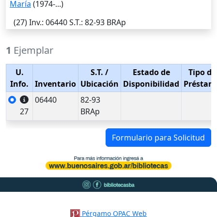
María
(1974-...)
(27)
Inv.
: 06440
S.T.
: 82-93 BRAp
1
Ejemplar
U.
S.T.
/
Estado de
Tipo de
Info.
Inventario
Ubicación
Disponibilidad
Préstam
06440
82-93
27
BRAp
Formulario para Solicitud
Pérgamo OPAC Web