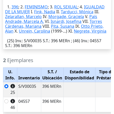
1.
396
; 2.
FEMINISMO
; 3.
ROL SEXUAL
; 4.
IGUALDAD
DE LA MUJER
I.
Fink, Nadia
II.
Tarducci, Mónica
III.
Zelarallan, Marcelo
IV.
Morgade, Graciela
V.
País
Andrade, Marcela A.
VI.
Isnardi, Josefina
VII.
Torres
Cárdenas, Mariana
VIII.
Pita, Susana
IX.
Otto Prieto,
Alan
X.
Unrein, Carolina
(1999-...) XI.
Negrete, Virginia
(25)
Inv.
: S/V00035
S.T.
: 396 MERn ; (46)
Inv.
: 04557
S.T.
: 396 MERn
2
Ejemplares
U.
S.T.
/
Estado de
Tipo de
Info.
Inventario
Ubicación
Disponibilidad
Préstam
S/V00035
396 MERn
25
04557
396 MERn
46