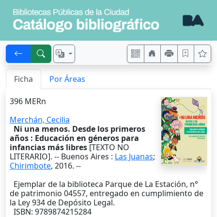
Ficha
Por Áreas
396 MERn
Merchán, Cecilia
Ni una menos. Desde los primeros
años : Educación en géneros para
infancias más libres
[TEXTO NO
LITERARIO]. --
Buenos Aires
:
Las Juanas
;
Chirimbote
,
2016
. --
Ejemplar de la biblioteca Parque de La Estación, n°
de patrimonio 04557, entregado en cumplimiento de
la Ley 934 de Depósito Legal.
ISBN: 9789874215284