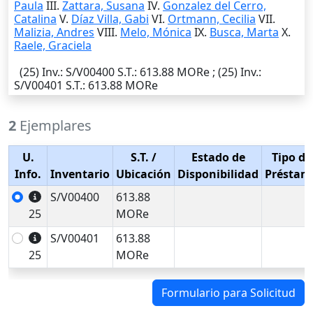
Paula
III.
Zattara, Susana
IV.
Gonzalez del Cerro,
Catalina
V.
Díaz Villa, Gabi
VI.
Ortmann, Cecilia
VII.
Malizia, Andres
VIII.
Melo, Mónica
IX.
Busca, Marta
X.
Raele, Graciela
(25)
Inv.
: S/V00400
S.T.
: 613.88 MORe ; (25)
Inv.
:
S/V00401
S.T.
: 613.88 MORe
2
Ejemplares
U.
S.T.
/
Estado de
Tipo de
Info.
Inventario
Ubicación
Disponibilidad
Préstam
S/V00400
613.88
25
MORe
S/V00401
613.88
25
MORe
Formulario para Solicitud