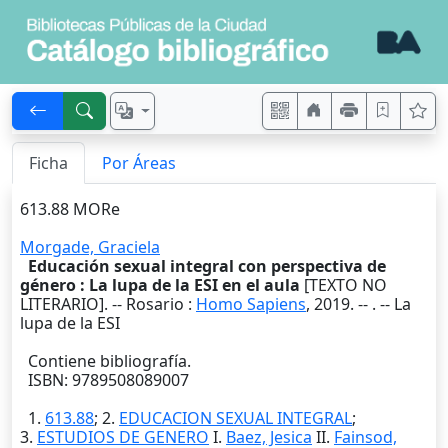
Ficha
Por Áreas
613.88 MORe
Morgade, Graciela
Educación sexual integral con perspectiva de
género : La lupa de la ESI en el aula
[TEXTO NO
LITERARIO]. --
Rosario
:
Homo Sapiens
,
2019
. --
. -- La
lupa de la ESI
Contiene bibliografía.
ISBN: 9789508089007
1.
613.88
; 2.
EDUCACION SEXUAL INTEGRAL
;
3.
ESTUDIOS DE GENERO
I.
Baez, Jesica
II.
Fainsod,