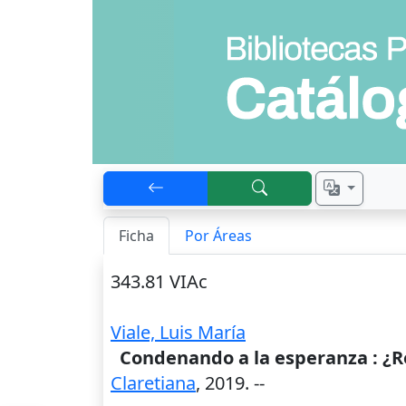
Ficha
Por Áreas
343.81 VIAc
Viale, Luis María
Condenando a la esperanza : ¿Re
Claretiana
,
2019
. --