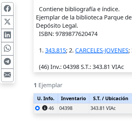
Contiene bibliografía e índice.
Ejemplar de la biblioteca Parque d
Depósito Legal.
ISBN: 9789877620474
1.
343.815
; 2.
CARCELES-JOVENES
;
(46)
Inv.
: 04398
S.T.
: 343.81 VIAc
1
Ejemplar
U. Info.
Inventario
S.T.
/ Ubicación
46
04398
343.81 VIAc