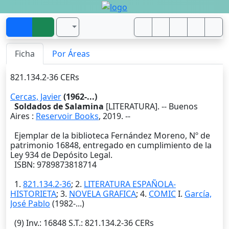
Ficha
Por Áreas
821.134.2-36 CERs
Cercas, Javier
(1962-...)
Soldados de Salamina
[LITERATURA]. --
Buenos
Aires
:
Reservoir Books
,
2019
. --
Ejemplar de la biblioteca Fernández Moreno, Nº de
patrimonio 16848, entregado en cumplimiento de la
Ley 934 de Depósito Legal.
ISBN: 9789873818714
1.
821.134.2-36
; 2.
LITERATURA ESPAÑOLA-
HISTORIETA
; 3.
NOVELA GRAFICA
; 4.
COMIC
I.
García,
José Pablo
(1982-...)
(9)
Inv.
: 16848
S.T.
: 821.134.2-36 CERs