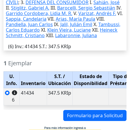
CIVIL)
; 3.
DEFENSA DEL CONSUMIDOR
I.
Sahián, José
II.
Stiglitz, Gabriel A.
III.
Barocelli, Sergio Sebastián
IV.
Garrido Cordobera, Lidia M. R.
V.
Varizat, Andrés F.
VI.
Sappia, Candelaria
VII.
Arias, María Paula
VIII.
Pandiella, Juan Carlos
IX.
Jalil, Julián Emil
X.
Tambussi,
Carlos Eduardo
XI.
Klein Vieira, Luciane
XII.
Heineck
Schmitt, Cristiano
XIII.
Labaronnie, Juliana
(6)
Inv.
: 41434
S.T.
: 347.5 KRIp
1
Ejemplar
U.
S.T.
/
Estado de
Tipo de
Info.
Inventario
Ubicación
Disponibilidad
Préstam
41434
347.5 KRIp
6
Formulario para Solicitud