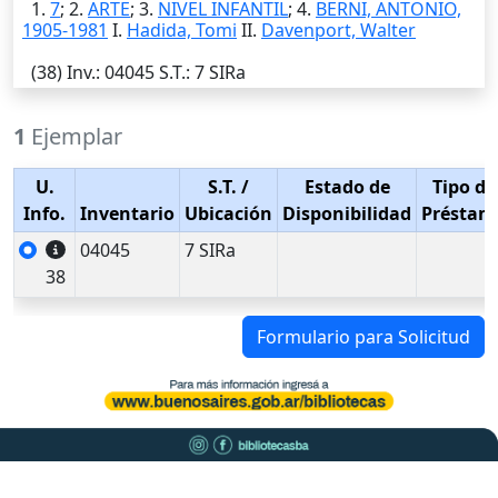
1.
7
; 2.
ARTE
; 3.
NIVEL INFANTIL
; 4.
BERNI, ANTONIO,
1905-1981
I.
Hadida, Tomi
II.
Davenport, Walter
(38)
Inv.
: 04045
S.T.
: 7 SIRa
1
Ejemplar
U.
S.T.
/
Estado de
Tipo de
Info.
Inventario
Ubicación
Disponibilidad
Préstam
04045
7 SIRa
38
Formulario para Solicitud