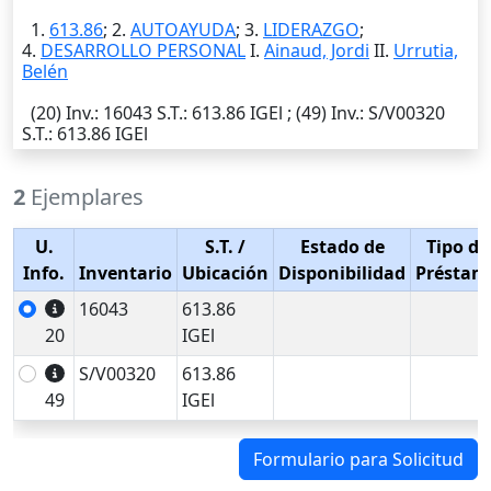
1.
613.86
; 2.
AUTOAYUDA
; 3.
LIDERAZGO
;
4.
DESARROLLO PERSONAL
I.
Ainaud, Jordi
II.
Urrutia,
Belén
(20)
Inv.
: 16043
S.T.
: 613.86 IGEl ; (49)
Inv.
: S/V00320
S.T.
: 613.86 IGEl
2
Ejemplares
U.
S.T.
/
Estado de
Tipo de
Info.
Inventario
Ubicación
Disponibilidad
Préstam
16043
613.86
20
IGEl
S/V00320
613.86
49
IGEl
Formulario para Solicitud