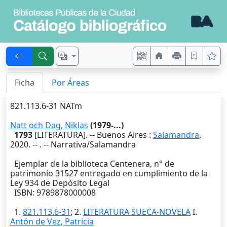
Ficha
Por Áreas
821.113.6-31 NATm
Natt och Dag, Niklas
(1979-...)
1793
[LITERATURA]. --
Buenos Aires
:
Salamandra
,
2020
. --
. -- Narrativa/Salamandra
Ejemplar de la biblioteca Centenera, n° de
patrimonio 31527 entregado en cumplimiento de la
Ley 934 de Depósito Legal
ISBN: 9789878000008
1.
821.113.6-31
; 2.
LITERATURA SUECA-NOVELA
I.
Antón de Vez, Patricia