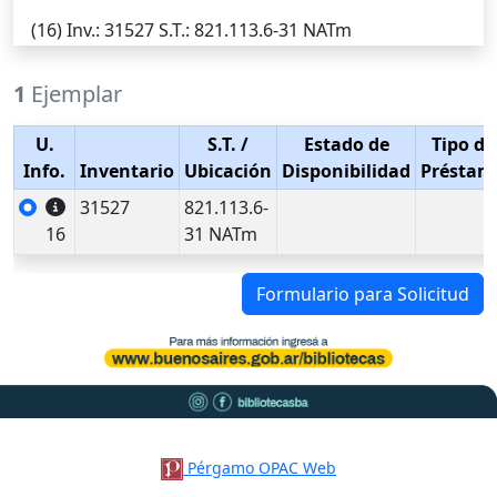
(16)
Inv.
: 31527
S.T.
: 821.113.6-31 NATm
1
Ejemplar
U.
S.T.
/
Estado de
Tipo de
Info.
Inventario
Ubicación
Disponibilidad
Préstam
31527
821.113.6-
16
31 NATm
Formulario para Solicitud
Pérgamo OPAC Web