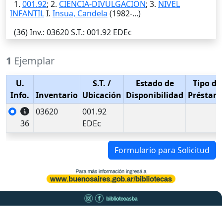
1.
001.92
; 2.
CIENCIA-DIVULGACION
; 3.
NIVEL
INFANTIL
I.
Insua, Candela
(1982-...)
(36)
Inv.
: 03620
S.T.
: 001.92 EDEc
1
Ejemplar
U.
S.T.
/
Estado de
Tipo de
Info.
Inventario
Ubicación
Disponibilidad
Préstam
03620
001.92
36
EDEc
Formulario para Solicitud